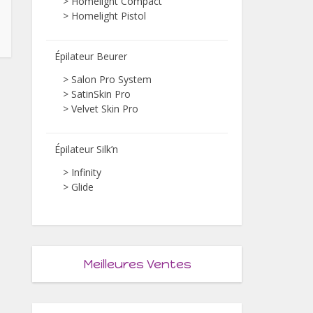
>
Homelight Compact
>
Homelight Pistol
Épilateur Beurer
>
Salon Pro System
>
SatinSkin Pro
>
Velvet Skin Pro
Épilateur Silk’n
>
Infinity
>
Glide
Meilleures Ventes