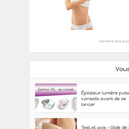
Dernière mise à jo
Vou
Épilateur lumière puls
conseils avant de se
lancer
Test et avis – Glide de 