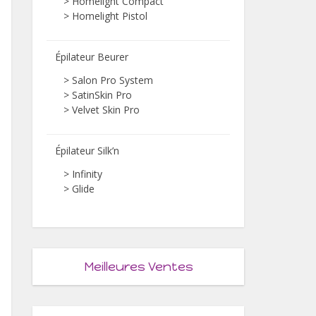
>
Homelight Compact
>
Homelight Pistol
Épilateur Beurer
>
Salon Pro System
>
SatinSkin Pro
>
Velvet Skin Pro
Épilateur Silk’n
>
Infinity
>
Glide
Meilleures Ventes