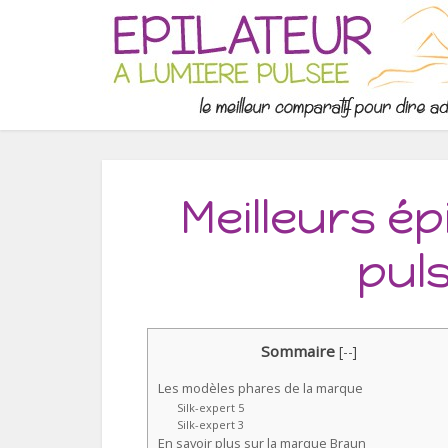
Meilleurs ép
pul
Sommaire
[
--
]
Les modèles phares de la marque
Silk-expert 5
Silk-expert 3
En savoir plus sur la marque Braun