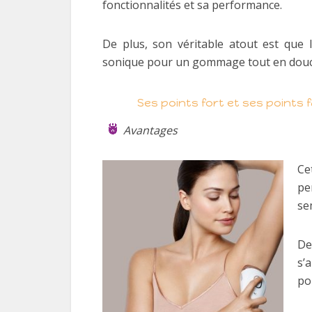
fonctionnalités et sa performance.
De plus, son véritable atout est que l
sonique pour un gommage tout en douceu
Ses points fort et ses points f
Avantages
Ce
pe
se
De
s’
po