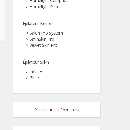
>
Homelight Compact
>
Homelight Pistol
Épilateur Beurer
>
Salon Pro System
>
SatinSkin Pro
>
Velvet Skin Pro
Épilateur Silk’n
>
Infinity
>
Glide
Meilleures Ventes