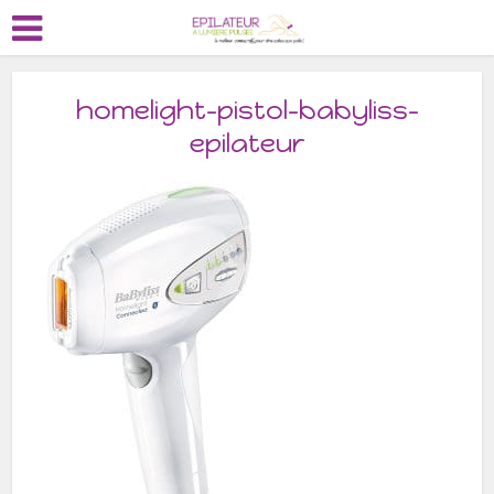
homelight-pistol-babyliss-
epilateur