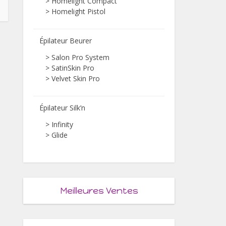
>
Homelight Compact
>
Homelight Pistol
Épilateur Beurer
>
Salon Pro System
>
SatinSkin Pro
>
Velvet Skin Pro
Épilateur Silk’n
>
Infinity
>
Glide
Meilleures Ventes